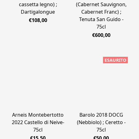
cassetta legno) ;
(Cabernet Sauvignon,
Dartigalongue
Cabernet Franc) ;
Tenuta San Guido -
€108,00
75cl
€600,00
ESAURITO
Arneis Montebertotto
Barolo 2018 DOCG
2022 Castello di Neive-
(Nebbiolo) ; Ceretto -
75cl
75cl
€15,50
€50,00